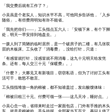
「我交费后就有工作了？」
小吴虽是个老实人，知识水平不高，可他同乡告诉他，「入乡
随俗」，有些费用明知有诈不能省。
「我先把你们——」工头指点五六人：「安顿下来，有个下脚
处，明天一早安排到地盘去。」
一拨人到了简陋的临时居所，是一个破房子的二楼，有几张双
层的木板床。工头收了「消毒费」，没给打针，只道：
「有感冒就打针，没感冒就不用消毒，这九十元明天给发凭
条。还有，每人交三十元『保暖费』。」
「什麼？」大夥见又有新项目，窃窃私语，但为了讨好工头有
活可干，敢怒不敢言。
工头指指堆放一角的棉被，都不知谁盖过，发出酸馊体味：
「棉被日租三十元。付费可领一张——这几天冷，睡好点。」
小吴心念一动，省得来时走过一家面包店，门外有手推的木头
车，就是卖棉被的。手头拮据，全部家当五百元，再问人借了