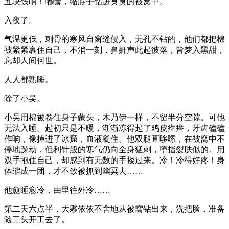
五块钱呐！嘟囔，缩脖子钻进臭臭的被窝中。
入夜了。
气温更低，刺骨的寒风自窗缝侵入，无孔不钻的，他们都把棉
被紧紧裹住自己，不消一刻，鼻鼾声此起彼落，皆梦入黑甜，
忘却人间何世。
人人都熟睡。
除了小吴。
小吴用棉被卷住身子蒙头，木乃伊一样，不留半分空隙。可他
无法入睡。起初只是不暖，渐渐冻得起了鸡皮疙瘩，牙齿磕磕
作响，像掉进了冰窟，血液凝住。他双腿直哆嗦，在被窝中不
停地跺动，但利针般的寒气仍向全身猛刺，堕指裂肤似的。用
双手抱住自己，却感到有无数的手搂过来。冷！冷得好疼！身
体缩成一团，才不致被抓到幽冥去……
他愈睡愈冷，由里往外冷……
第二天六点半，大夥依依不舍地从被窝钻出来，洗把脸，准备
随工头开工去了。