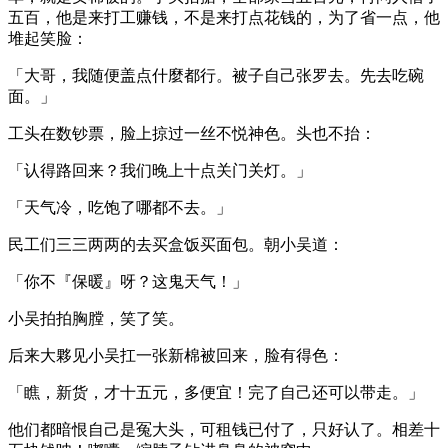
五百，他是来打工赚钱，不是来打点花钱的，为了省一点，他
堆起笑脸：
「大哥，我随便盖点什麼都行。被子自己张罗去。先去吃碗
面。」
工头在数钞票，脸上掠过一丝不悦神色。头也不抬：
「认得路回来？我们晚上十点关门关灯。」
「天气冷，吃饱了哪都不去。」
民工们三三两两的去买盒饭买面包。朝小吴道：
「你不『保暖』呀？这鬼天气！」
小吴拍拍胸膛，笑了笑。
后来大夥见小吴扛一张新棉被回来，脸有得色：
「瞧，新货，才十五元，多便宜！完了自己还可以带走。」
他们都暗恨自己是冤大头，可租钱已付了，只好认了。相差十