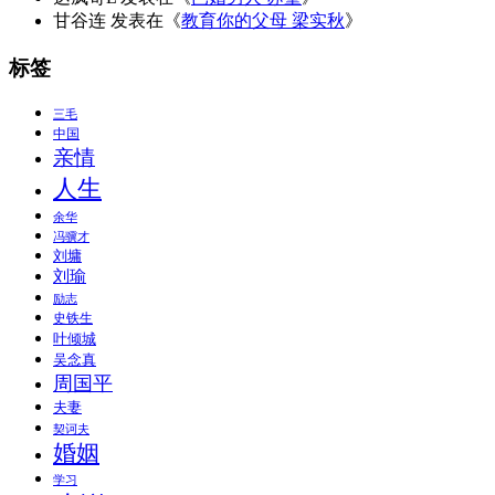
甘谷连
发表在《
教育你的父母 梁实秋
》
标签
三毛
中国
亲情
人生
余华
冯骥才
刘墉
刘瑜
励志
史铁生
叶倾城
吴念真
周国平
夫妻
契诃夫
婚姻
学习