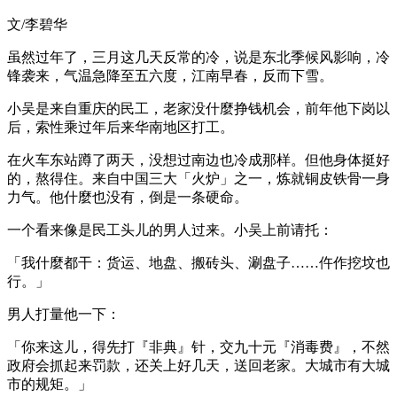
文/李碧华
虽然过年了，三月这几天反常的冷，说是东北季候风影响，冷
锋袭来，气温急降至五六度，江南早春，反而下雪。
小吴是来自重庆的民工，老家没什麼挣钱机会，前年他下岗以
后，索性乘过年后来华南地区打工。
在火车东站蹲了两天，没想过南边也冷成那样。但他身体挺好
的，熬得住。来自中国三大「火炉」之一，炼就铜皮铁骨一身
力气。他什麼也没有，倒是一条硬命。
一个看来像是民工头儿的男人过来。小吴上前请托：
「我什麼都干：货运、地盘、搬砖头、涮盘子……仵作挖坟也
行。」
男人打量他一下：
「你来这儿，得先打『非典』针，交九十元『消毒费』，不然
政府会抓起来罚款，还关上好几天，送回老家。大城市有大城
市的规矩。」