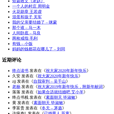
短篇散文《老赵》
一个人的村庄 周明金
火花勋章 王若虚
混蛋和孩子 关军
我的父亲要结婚了 – 咪蒙
那个谁 – 马一木
人间卧底 – 马良
两枚戒指 毛利
有钱 – 小饭
妈妈的钱都花在哪儿了 – 刘同
近期评论
终点读书
发表在《
祝大家2020年新年快乐
》
久安
发表在《
祝大家2020年新年快乐
》
zjj
发表在《
自我审判 – 吴千山
》
老杨
发表在《
祝大家2019年新年快乐，附新年献词
》
落落
发表在《
如果合适就结婚吧 艾小羊
》
终点书栈
发表在《
素面朝天 毕淑敏
》
黄
发表在《
素面朝天 毕淑敏
》
李富贵
发表在《
冬天 – 茅盾
》
达疯奇L
发表在《
已婚男人 苏童
》