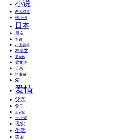
小说
希区柯克
张小娴
日本
朋友
李娟
村上春树
林清玄
梁实秋
梁文道
母亲
毕淑敏
爱
爱情
父亲
父母
王安忆
王小波
现实
生活
美国