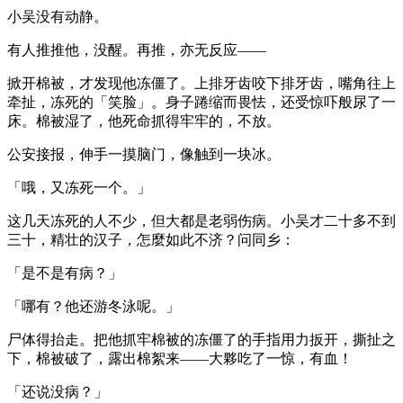
小吴没有动静。
有人推推他，没醒。再推，亦无反应——
掀开棉被，才发现他冻僵了。上排牙齿咬下排牙齿，嘴角往上
牵扯，冻死的「笑脸」。身子踡缩而畏怯，还受惊吓般尿了一
床。棉被湿了，他死命抓得牢牢的，不放。
公安接报，伸手一摸脑门，像触到一块冰。
「哦，又冻死一个。」
这几天冻死的人不少，但大都是老弱伤病。小吴才二十多不到
三十，精壮的汉子，怎麼如此不济？问同乡：
「是不是有病？」
「哪有？他还游冬泳呢。」
尸体得抬走。把他抓牢棉被的冻僵了的手指用力扳开，撕扯之
下，棉被破了，露出棉絮来——大夥吃了一惊，有血！
「还说没病？」