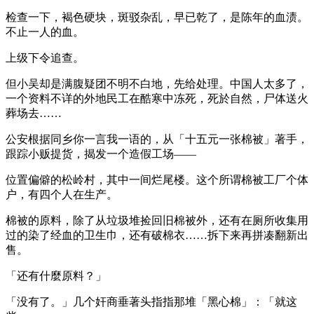
检查一下，褐色硬块，斑驳杂乱，早已乾了，是陈年的血渍。
不止一人的血。
上级下令追查。
但小吴却是满腹疑团不明不白地，先给处理。中国人太多了，
一个资料不详的外地民工在酷寒中冻死，死於自然，尸体送火
葬场去……
公安根据同乡你一言我一语的，从「十五元一张棉被」著手，
跟踪小贩提货，揭发一个造假工场——
位置偏僻的松岭村，其中一间烂尾楼。这个所谓棉被工厂个体
户，有四个人在生产。
棉被的原料，除了从垃圾堆捡回旧棉被外，还有在厕所收集用
过的染了经血的卫生巾，还有破棉衣……拆下来再拼凑翻新出
售。
「还有什麼原料？」
「没有了。」几个奸商垂著头指指那堆「黑心棉」：「就这