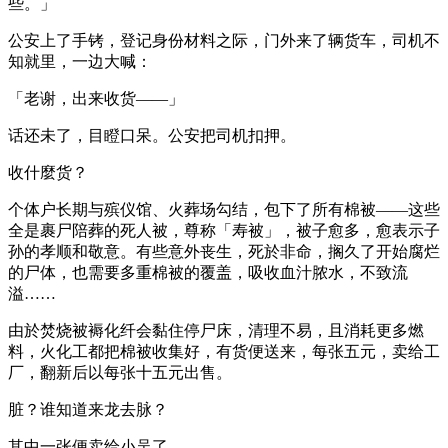
些。」
公安上了手铐，登记身份材料之际，门外来了辆货车，司机不
知就里，一边大喊：
「老谢，出来收货——」
话还未了，目瞪口呆。公安把司机扣押。
收什麼货？
个体户长期与殡仪馆、火葬场勾结，包下了所有棉被——这些
全是裹尸陪葬的死人被，尊称「寿被」，被子愈多，愈表示子
孙的孝顺和敬意。有些意外丧生，死於非命，搁久了开始腐烂
的尸体，也需要多重棉被的覆盖，吸收血汁脓水，不致流
溢……
由於焚烧被褥化纤会黏住停尸床，清理不易，且消耗更多燃
料，火化工都把棉被收集好，有货便送来，每张五元，卖给工
厂，翻新后以每张十五元出售。
脏？谁知道来龙去脉？
其中一张便卖给小吴了。