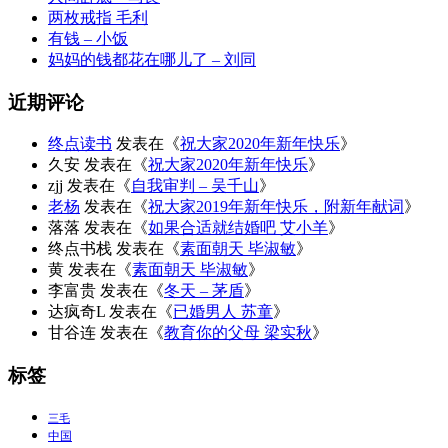
两枚戒指 毛利
有钱 – 小饭
妈妈的钱都花在哪儿了 – 刘同
近期评论
终点读书
发表在《
祝大家2020年新年快乐
》
久安
发表在《
祝大家2020年新年快乐
》
zjj
发表在《
自我审判 – 吴千山
》
老杨
发表在《
祝大家2019年新年快乐，附新年献词
》
落落
发表在《
如果合适就结婚吧 艾小羊
》
终点书栈
发表在《
素面朝天 毕淑敏
》
黄
发表在《
素面朝天 毕淑敏
》
李富贵
发表在《
冬天 – 茅盾
》
达疯奇L
发表在《
已婚男人 苏童
》
甘谷连
发表在《
教育你的父母 梁实秋
》
标签
三毛
中国