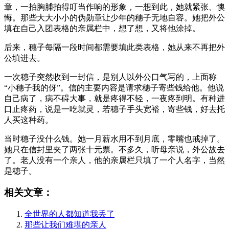
章，一拍胸脯拍得叮当作响的形象，一想到此，她就紧张、懊
悔。那些大大小小的伪勋章让少年的穗子无地自容。她把外公
填在自己入团表格的亲属栏中，想了想，又将他涂掉。
后来，穗子每隔一段时间都需要填此类表格，她从来不再把外
公填进去。
一次穗子突然收到一封信，是别人以外公口气写的，上面称
“小穗子我的伢”。信的主要内容是请求穗子寄些钱给他。他说
自己病了，病不碍大事，就是疼得不轻，一夜疼到明。有种进
口止疼药，说是一吃就灵，若穗子手头宽裕，寄些钱，好去托
人买这种药。
当时穗子没什么钱。她一月薪水用不到月底，零嘴也戒掉了。
她只在信封里夹了两张十元票。不多久，听母亲说，外公故去
了。老人没有一个亲人，他的亲属栏只填了一个人名字，当然
是穗子。
相关文章：
全世界的人都知道我丢了
那些让我们难堪的亲人