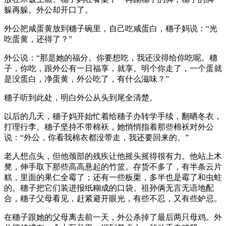
躲再躲。外公却开口了。
外公把咸蛋黄放到穗子碗里，自己吃咸蛋白，穗子妈说：“光
吃蛋黄，还得了？”
外公说：“那是她的福分。你要想吃，我还没得给你吃呢。穗
子，你吃，跟外公有一日福享，就享。明个你走了，一个蛋就
是没蛋白，净蛋黄，外公吃了，有什么滋味？”
穗子听到此处，明白外公从头到尾全清楚。
以后的几天，穗子妈开始忙着给穗子办转学手续，翻晒冬衣，
打理行李。穗子坚持不带棉袄，她悄悄指着那些棉袄对外公
说：“外公，你看我棉衣都没带走，我还要回来的。”
老人想点头，但他颈部的残疾让他摇头摇得很有力。他站上木
凳，伸手取下那些高高悬起的竹篮。存货不多了，有半条云片
糕，里面的果仁全霉了；还有一些板栗，多半也是霉了和虫蛀
的。穗子把它们装进报纸糊成的口袋。祖孙俩无言无语地配
合，穗子父母看见，赶紧避开眼光，有些不忍，又有些妒忌。
在穗子跟她的父母离去前一天，外公杀掉了最后两只母鸡。外