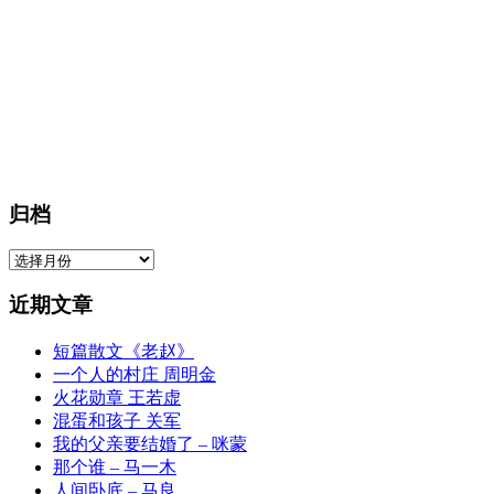
归档
归
档
近期文章
短篇散文《老赵》
一个人的村庄 周明金
火花勋章 王若虚
混蛋和孩子 关军
我的父亲要结婚了 – 咪蒙
那个谁 – 马一木
人间卧底 – 马良