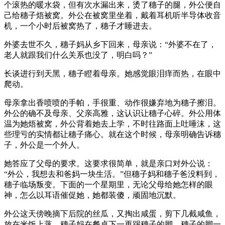
个滚热的暖水袋，但有次水漏出来，烫了穗子的腿，外公便自
己给穗子焐被窝。外公在被窝里坐着，戴着耳机听半导体收音
机，一个小时后被窝热了，穗子才睡进去。
外婆去世不久，穗子妈从乡下回来，母亲说：“外婆不在了，
老人就跟我们什么关系也没了，明白吗？”
长谈进行到天黑，穗子瞪着母亲。她感觉眼泪痒而热，在眼中
爬动。
母亲拿出香喷喷的手帕，手很重、动作很嫌弃地为穗子擦泪。
外公的确不及母亲、父亲高雅，这认识让穗子心碎。外公用体
温为她焐被窝，外公背着她去上学，不时往路面上吐唾沫，这
些理亏的实情都让穗子痛心。就在这个时候，母亲明确告诉穗
子，外公是一个外人。
她答应了父母的要求。这要求很简单，就是亲口对外公说：
“外公，我想去和爸妈一块生活。”但穗子妈和穗子爸没料到，
穗子临场叛变。下面的一个星期里，无论父母给她怎样的眼
神，怎么以耳语催促她，她都装傻，顽固地沉默。
外公这天傍晚摘下后院的丝瓜，又掏出咸蛋，剪下几截咸鱼，
放在米饭上蒸。穗子妈在餐桌下一再踢穗子的脚，穗子的脚一