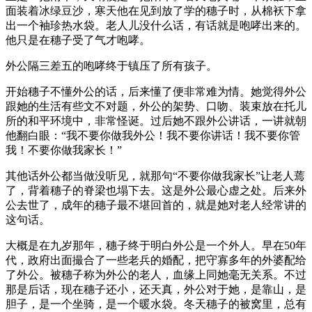
面装着冰绿豆沙，寒天他在见到放了学的穗子时，从棉袄下拿
出一个袖珍热水袋。老人儿没什么话，有话就是咆哮出来的。
他只是在穗子受了气才咆哮。
外公隔三差五的咆哮终于镇压了所有孩子。
开始穗子不懂外公的话，后来懂了便非常难为情。她觉得外公
跟她的生活有些文不对题，外公的架势、口吻、装束放在托儿
所的和平环境中，非常怪诞。过后她不跟外公讲话，一讲就朝
他翻白眼：“我不要你做我外公！我不要你讲话！我不要你管
我！不要你做我家长！”
其他话外公都当做没听见，就那句“不要你做我家长”让老人蔫
了，背着穗子的脊梁也塌下去。这是外公最心虚之处。后来外
公去世了，成年的穗子最不堪回首的，就是她对老人经常讲的
这句话。
大概是在九岁那年，穗子终于明白外公是一个外人。早在50年
代，政府出面撮合了一些老兵的婚配，把守寡多年的外婆配给
了外公。被穗子称为外公的老人，血缘上同她毫无关系。不过
那是后话，现在穗子还小，还天真，外公对于她，是靠山，是
胆子，是一个坐骑，是一个暖水袋。冬天穗子的被窝里，总有