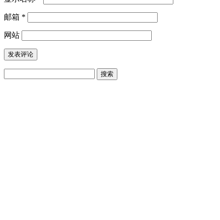
邮箱
*
网站
搜
索：