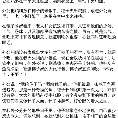
公把鸡盛在一个大瓦盆里，端到餐桌上，就动手夹鸡腿。
外公把鸡腿放在穗子的米饭中。穗子夹出鸡腿，放进外公碗
里。一老一少打架了，鸡腿在空中来来往往。
在穗子爸妈看来，老人和女孩这场打闹，只证明他们的原始、
土气、愚昧，以及那蠢里蠢气的亲密之情。再有，就是穷气；
拿吃来寄托和表现情意，就证明吃的重要，亦就同时证明吃的
匮乏。
外公的确没有表现出太多的对于穗子的不舍，所有不舍，就是
个吃。他在春天买到的那批鱼，现在全以线绳吊在屋檐下，尽
管生了蛆虫，但外公说，刷洗掉，鱼肉还是上好的。他把所有
鱼洗净后，塞进穗子妈的大旅行包。穗子妈直跺脚说：“不要
了，不要了！”
外公说：“我给你了吗？我给穗子的。”他把最后一条咸干鱼塞
进包内。那是一种奇怪的鱼，穗子长到此时第一次见到，它们
没有鳞，大大的眼睛占据半张脸，有个鼻尖和下撇的嘴唇。这
使它们看去像长了人面、长了坏脾气、好心眼的老人之面。
在和外公分开的那些日子里，穗子非常意外地发现，自己很少
想念老人。偶尔想到，她就想到外公披挂一堆不相干的金属徽