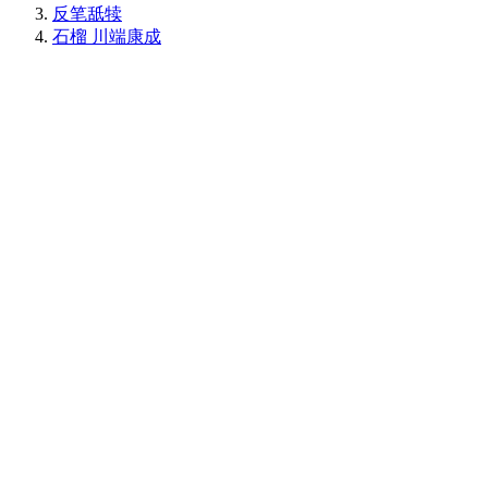
反笔舐犊
石榴 川端康成