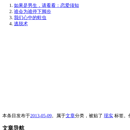
如果是男生，请看看：恋爱须知
谁会为谁停下脚步
我们心中的蛀虫
逃脱术
本条目发布于
2013-05-09
。属于
文章
分类，被贴了
现实
标签。
文章导航