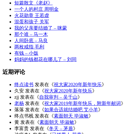
短篇散文《老赵》
一个人的村庄 周明金
火花勋章 王若虚
混蛋和孩子 关军
我的父亲要结婚了 – 咪蒙
那个谁 – 马一木
人间卧底 – 马良
两枚戒指 毛利
有钱 – 小饭
妈妈的钱都花在哪儿了 – 刘同
近期评论
终点读书
发表在《
祝大家2020年新年快乐
》
久安
发表在《
祝大家2020年新年快乐
》
zjj
发表在《
自我审判 – 吴千山
》
老杨
发表在《
祝大家2019年新年快乐，附新年献词
》
落落
发表在《
如果合适就结婚吧 艾小羊
》
终点书栈
发表在《
素面朝天 毕淑敏
》
黄
发表在《
素面朝天 毕淑敏
》
李富贵
发表在《
冬天 – 茅盾
》