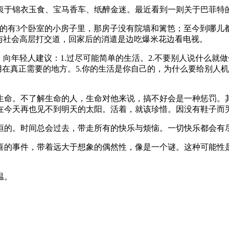
衷于锦衣玉食、宝马香车、纸醉金迷。最近看到一则关于巴菲特
买的有3个卧室的小房子里，那房子没有院墙和篱笆；至今到哪
与社会高层打交道，回家后的消遣是边吃爆米花边看电视。
向年轻人建议：1.过尽可能简单的生活。2.不要别人说什么就
用在真正需要的地方。5.你的生活是你自己的，为什么要给别人
生命。不了解生命的人，生命对他来说，搞不好会是一种惩罚。
在今天再也见不到明天的太阳。活着，就该珍惜。因没有鞋子而
恒的。时间总会过去，带走所有的快乐与烦恼。一切快乐都会有
喜的事件，带着远大于想象的偶然性，像是一个谜。这种可能性
温。