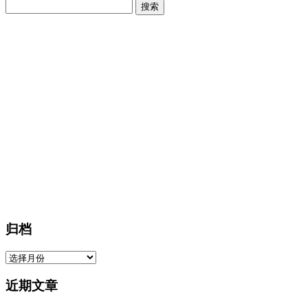
搜
索：
归档
归
档
近期文章